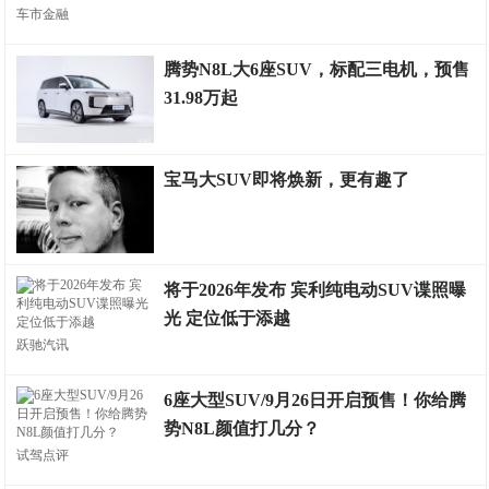
车市金融
腾势N8L大6座SUV，标配三电机，预售
31.98万起
车财有富
宝马大SUV即将焕新，更有趣了
车财有富
将于2026年发布 宾利纯电动SUV谍照曝
光 定位低于添越
跃驰汽讯
6座大型SUV/9月26日开启预售！你给腾
势N8L颜值打几分？
试驾点评