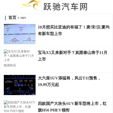
首页
» suv
10月想买比亚迪的有福了！唐/宋/汉/夏均
有新车型上市
车市金融
宝马X5又来新对手？岚图泰山将于11月
上市
能源快讯
大六座SUV添猛将，风云T11预售，
19.99万元起
车财有富
四款国产大块头SUV新车型将上市，红
旗HS6 PHEV领衔