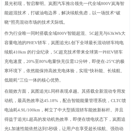
晨光初现，智启黎明。岚图汽车推出领先一代全域800V岚海智
能超混技术，打破油电边界，解决续航焦虑，以一场技术“破
晓”照亮混动市场的技术天际线。
作为行业唯一同时搭载全域800V智能超混、5C超充与63kWh大
容量电池的PHEV轿车，岚图追光L创下全球最长混动轿车纯电
续航410km 的行业纪录，5C超充技术带来全球第一PHEV轿车
充电速度，20%至80%电量快充仅需12分钟，即使在-25°C的极
寒环境下，依然能保持高效充电体验，实现“快补能、长续航、
低能耗”三位一体的核心优势。
在能效方面，岚图追光L同样表现卓越。其搭载全新混动专用发
动机，最高热效率达45.18%，配合智能能量管理系统，CLTC馈
电油耗4.9L/100km，树立了中大型插混轿车能效新标杆。并且
得益于追光L超高的发动机热效率，即便在馈电状态下，岚图追
光L加速性能依然达到5秒级，让用户在享受超长续航、强劲动