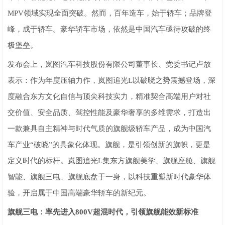
MPV领域实现全面突破。然而，百年造车，始于轿车；品牌登
峰，成于轿车。豪华轿车市场，依然是中国汽车亟待攻破的终
极堡垒。
发布会上，岚图汽车科技股份有限公司董事长、党委书记卢放
表示：作为年度压轴力作，岚图追光L以破晓之势震撼登场，深
度融合东方文化自信与顶尖科技实力，精准契合高端用户对社
交价值、安全品质、驾控性能及豪华奢享的多维需求，打造出
一款兼具自主精神与时代气质的旗舰级轿车产品，成为中国汽
车产业“破晓”的具象化体现。旗舰，是引领创新的旗帜，更是
定义时代的标杆。岚图追光L集东方旗舰美学、旗舰座舱、旗舰
智能、旗舰三电、旗舰底盘于一身，以科技重塑新时代豪华体
验，开启属于中国高端豪华轿车的新纪元。
旗舰三电：率先进入800V超混时代，引领旗舰能效新标准