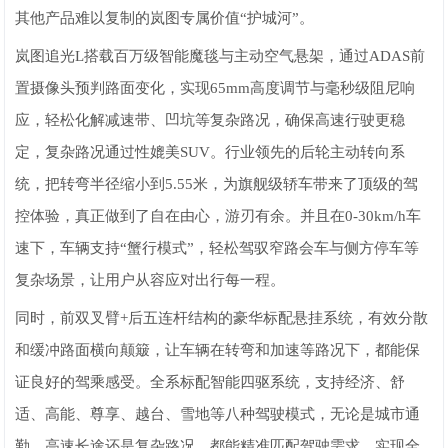
其他产品难以复制的岚图专属价值“护城河”。
岚图追光L搭载百万级智能魔毯与主动空气悬架，通过ADAS前
置摄像头预判路面变化，实现65mm高度调节与毫秒级阻尼响
应，轻松化解减速带、凹坑等复杂路况，确保高速行驶更稳
定，复杂路况通过性媲美SUV。行业领先的后轮主动转向系
统，把转弯半径缩小到5.55米，为旗舰级轿车带来了顶级的驾
控体验，真正做到了自在由心，游刃有余。并且在0-30km/h车
速下，车辆支持“蟹行模式”，轻松驾驭窄路会车与侧方停车等
复杂场景，让用户从容应对出行每一程。
同时，前双叉臂+后五连杆结构的豪华标配悬挂系统，有效分散
和缓冲路面横向颠簸，让车辆在转弯和加速等路况下，都能保
证良好的驾乘感受。全系标配智能四驱系统，支持经济、舒
适、高能、尊享、越台、雪地等八种驾驶模式，无论是城市通
勤、高速长途还是复杂路况，都能精准匹配驾驶需求，实现全