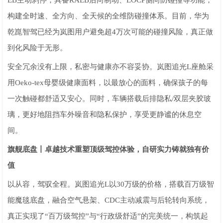
构建全时速、全方向、全天候的全维防碰撞体系。目前，华为
乾崑智驾已经为岚图用户避免超4万次可能的碰撞风险，真正做
到化风险于无形。
安全冗余没有上限，私密与健康亦不容妥协。岚图追光L座舱采
用Oeko-tex母婴级健康面料，以最放心的面料，确保孩子的每
一次触碰都舒适又安心。同时，车辆搭载后排隐私/双层夹胶玻
璃，更好地阻挡车外噪音和隐私保护，享受更静谧的休息空
间。
旗舰底盘丨卓越技术重塑顶级驾控体验，自研实力铸就独有价
值
以从容，驾驭全程。岚图追光L以30万级的价格，搭载百万级智
能魔毯底盘，融合空气悬架、CDC主动减震与后轮转向系统，
真正实现了“百万级驾控”与“行政级舒适”的完美统一，构筑起