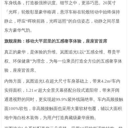
车身线条，打造极强辨识度。细节之中，更添巧思。20英寸
「光晖」轮毂彰显豪华格调，悬浮车标在轮毂转动中始终保持
静止，呼应“晖映前路，光晖远照”的自信姿态，动静之间尽显
东方豪华气韵。
旗舰座舱：移动大平层里的五感奢享体验，座座皆首席
真正的豪华，是体验的升维。岚图追光L以“五感全维、尊贵平
权、环保健康”为理念，为每一位乘员打造全方位的五感奢享体
验，座座皆首席。
内饰方面，岚图追光L在超大尺寸车身基础上，带来4.2m²车内
实得面积，1.21㎡超大全景天幕搭配分段式遮阳帘，带来开阔
通透视野的同时，更实现超99.9%紫外线隔绝率。车内高频接触
面100%软包，非高频接触面也采用大量软材包覆，辅以大面积
地中海白栓木装饰，为用户打造典藏级豪华座舱。