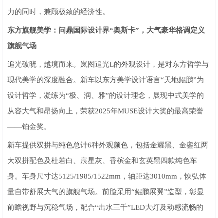
力的同时，兼顾极致的经济性。
东方旗舰美学：问鼎国际设计界“奥斯卡”，大气豪华格调定义
旗舰气场
追光破晓，越境而来。岚图追光L的外观设计，是对东方哲学与
现代美学的深度融合。新车以东方美学设计语言“天地鲲鹏”为
设计哲学，凝练为“极、润、雅”的设计理念，展现中式美学的
从容大气和昂扬向上，荣获2025年MUSE设计大奖的最高荣誉
——铂金奖。
新车提供双拼与纯色总计6种外观颜色，包括金耀黑、金銮红两
大双拼配色及杜若白、宸星灰、香槟金和玄英黑四款纯色车
身。车身尺寸达5125/1985/1522mm，轴距达3010mm，恢弘体
量自带舒展大气的旗舰气场。前脸采用“鲲鹏展翼”造型，彰显
前瞻视野与沉稳气场，配合“击水三千”LED大灯及动感流畅的