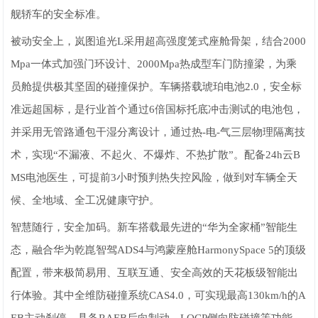
舰轿车的安全标准。
被动安全上，岚图追光L采用超高强度笼式座舱骨架，结合2000
Mpa一体式加强门环设计、2000Mpa热成型车门防撞梁，为乘
员舱提供极其坚固的碰撞保护。车辆搭载琥珀电池2.0，安全标
准远超国标，是行业首个通过6倍国标托底冲击测试的电池包，
并采用无管路通包干湿分离设计，通过热-电-气三层物理隔离技
术，实现“不漏液、不起火、不爆炸、不热扩散”。配备24h云B
MS电池医生，可提前3小时预判热失控风险，做到对车辆全天
候、全地域、全工况健康守护。
智慧随行，安全加码。新车搭载最先进的“华为全家桶”智能生
态，融合华为乾崑智驾ADS4与鸿蒙座舱HarmonySpace 5的顶级
配置，带来极简易用、互联互通、安全高效的天花板级智能出
行体验。其中全维防碰撞系统CAS4.0，可实现最高130km/h的A
EB主动刹停，具备RAEB后向制动、LOCP侧向防碰撞等功能，