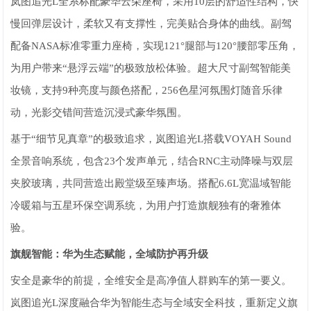
岚图追光L全系标配豪华云朵座椅，采用10层的舒适性结构，快
慢回弹层设计，柔软又有支撑性，完美贴合身体的曲线。副驾
配备NASA标准零重力座椅，实现121°腿部与120°腰部零压角，
为用户带来“悬浮云端”的极致放松体验。超大尺寸副驾智能美
妆镜，支持9种亮度与颜色搭配，256色星河氛围灯随音乐律
动，光影交错间营造沉浸式豪华氛围。
基于“细节见真章”的极致追求，岚图追光L搭载VOYAH Sound
全景音响系统，包含23个发声单元，结合RNC主动降噪与双层
夹胶玻璃，共同营造出殿堂级至臻声场。搭配6.6L宽温域智能
冷暖箱与五星环保空调系统，为用户打造旗舰独有的奢雅体
验。
旗舰智能：华为生态赋能，全域防护再升级
安全是豪华的前提，全维安全是高净值人群购车的第一要义。
岚图追光L深度融合华为智能生态与全域安全科技，重新定义旗