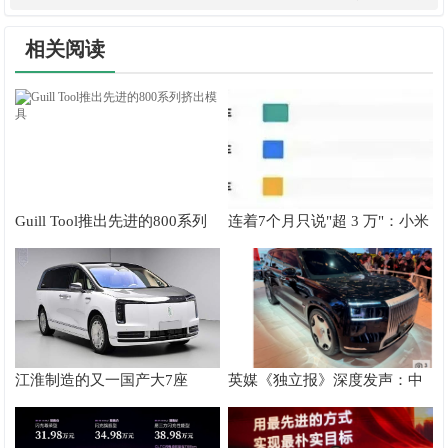
速
相关阅读
Guill Tool推出先进的800系列
连着7个月只说"超 3 万"：小米
挤出模具
在藏什么？
江淮制造的又一国产大7座
英媒《独立报》深度发声：中
MPV，外观前卫时尚，侧滑
国高端电动车正重塑全球豪华
门，增程式动力
车格局