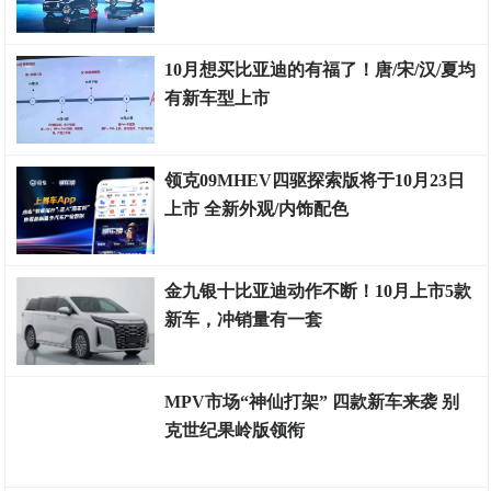
车市金融
10月想买比亚迪的有福了！唐/宋/汉/夏均
有新车型上市
车市金融
领克09MHEV四驱探索版将于10月23日
上市 全新外观/内饰配色
车险资讯
金九银十比亚迪动作不断！10月上市5款
新车，冲销量有一套
车财有富
MPV市场“神仙打架” 四款新车来袭 别
克世纪果岭版领衔
车市金融