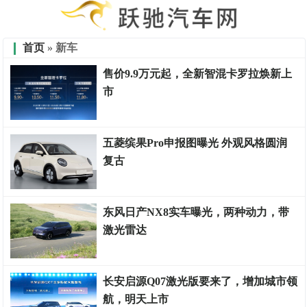
首页
» 新车
售价9.9万元起，全新智混卡罗拉焕新上
市
试驾点评
五菱缤果Pro申报图曝光 外观风格圆润
复古
试驾点评
东风日产NX8实车曝光，两种动力，带
激光雷达
车险资讯
长安启源Q07激光版要来了，增加城市领
航，明天上市