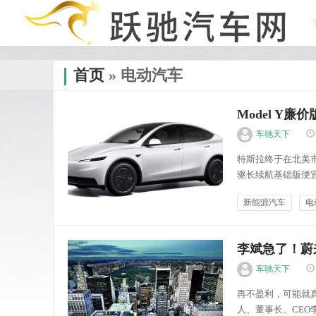
首页
» 电动汽车
Model Y
车驰天下
特斯拉终于在北美市场
驱长续航基础版便宜
价格区间，为更多
新能源汽车
电
而，为了实现更低的
车市金融
李斌急了！蔚
车驰天下
再不盈利，可能就
人、董事长、CEO