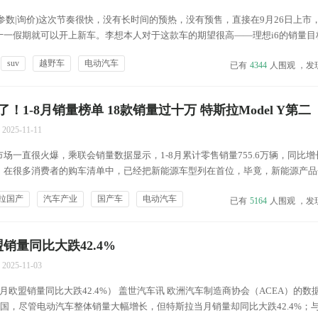
i6(参数|询价)这次节奏很快，没有长时间的预热，没有预售，直接在9月26日上市，
十一假期就可以开上新车。李想本人对于这款车的期望很高——理想i6的销量目
10000台，这基本与理想L6销量接近（8月理想L6销量11217台）。李想将五座纯
suv
越野车
电动汽车
已有
4344
人围观 ，发
斯拉Model...
！1-8月销量榜单 18款销量过十万 特斯拉Model Y第二
2025-11-11
场一直很火爆，乘联会销量数据显示，1-8月累计零售销量755.6万辆，同比增长2
，在很多消费者的购车清单中，已经把新能源车型列在首位，毕竟，新能源产品
与动力体验，有着很强的诱惑力。 那么，哪些新能源车型卖得更好，更值得消
拉国产
汽车产业
国产车
电动汽车
已有
5164
人围观 ，发
鬼哥根据乘联会零售销量数据，整理出1-8...
销量同比大跌42.4%
2025-11-03
月欧盟销量同比大跌42.4%） 盖世汽车讯 欧洲汽车制造商协会（ACEA）的数
7国，尽管电动汽车整体销量大幅增长，但特斯拉当月销量却同比大跌42.4%；