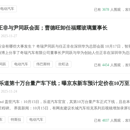
率、经营能力必须要交出的答卷，也是我们必须实现的一件事情。这不是为了做
电动汽车
已有
3678
人围观 ，发
司实现长期可持续发展的基石。” 事实上...
 任正非与尹同跃会面；曹德旺卸任福耀玻璃董事长
2025-11-27
业有哪些大事发生？ 奇瑞尹同跃与任正非在深圳华为总部会面 10月17日，智
在微博上分享了奇瑞汽车有限公司董事长尹同跃与华为创始人任正非在深圳华为总
个更强大的智界蓄势待发，未来可期。” 图片来源： “智界海蓝天”微博 另在当
同跃
电动汽车
伟巴斯特
欣旺达
已有
4454
人围观 ，发
文“9！”，有媒体称，结合尹同...
乐道第十万台量产车下线；曝京东新车预计定价在10万至
2025-11-24
 Trend 盖世汽车：10月15日，乐道汽车官宣，其第10万台量产车正式下线，且在
里程碑。 界面新闻：10月15日，有网友建议长城汽车坦克系列后视镜增加录屏
行副总经理谷玉坤在社交平台回复称，“建议收到，马上安排我们工程师团队讨论。”&
车
特斯拉
电动汽车
已有
4837
人围观 ，发