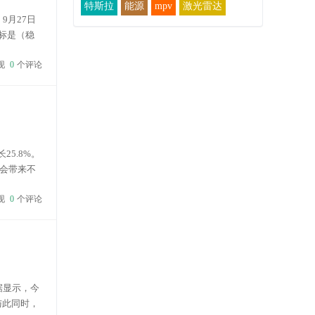
特斯拉
能源
mpv
激光雷达
9月27日
标是（稳
电SUV归类
现
0
个评论
5.8%。
会带来不
费者关注？
现
0
个评论
据显示，今
与此同时，