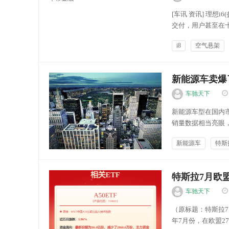
[车讯 资讯] 理想
交付，用户甚至在
定后）每月9000-
i8
空气悬架
为三种风格，前两种是特
新能源车卖爆了
车驰天下
新能源车型在国内市
销量数据相当亮眼
一样的智能、舒适
新能源车
特斯
不妨看看销量榜单，
跃驰汽讯
特斯拉7月欧盟
车驰天下
（原标题：特斯拉7
年7月份，在欧盟2