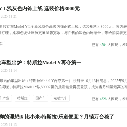
 Y L浅灰色内饰上线 选装价格8000元
2025-11-21
特斯拉宣布Model Y L全新浅灰色高级内饰正式上线，选装价格为8000元。官方
好打理，柔和色调让座舱更显温馨宽敞，与在售的深色内饰结合，带给消费者更
el Y L车型回顾 造型方面，Model Y L整体基本延续了现款Model Y的设计
车
已有
4504
人围观 ，发
车型出炉：特斯拉Model Y再夺第一
2025-11-14
高的车型出炉：特斯拉Model Y再夺第一） 快科技10月13日消息，2025年9
揭晓，特斯拉Model Y以59907辆的批发销量再度登顶，成为当月销量最高的
用车批发销量超两万辆的车型共有25个，较8月增加3个，市场头部车型竞争激
车产业
特斯拉
国产车
电动汽车
已有
4528
人围观 ，发
MINI（...
样的理想i6 比小米/特斯拉/乐道便宜？月销万台稳了
2025-11-13