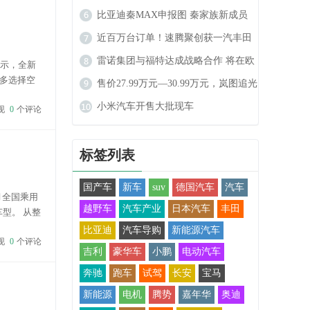
榜：各赛道分化显著，自主供应商份
比亚迪秦MAX申报图 秦家族新成员
额持续攀升
高功率车型动力更强劲
近百万台订单！速腾聚创获一汽丰田
全新定点
雷诺集团与福特达成战略合作 将在欧
表示，全新
多选择空
洲市场推出两款电动车型
售价27.99万元—30.99万元，岚图追光
，但在一些细
L正式上市
小米汽车开售大批现车
现
0
个评论
标签列表
国产车
新车
suv
德国汽车
汽车
月全国乘用
越野车
汽车产业
日本汽车
丰田
车型。 从整
烈。 位列
比亚迪
汽车导购
新能源汽车
现
0
个评论
吉利
豪华车
小鹏
电动汽车
奔驰
跑车
试驾
长安
宝马
新能源
电机
腾势
嘉年华
奥迪