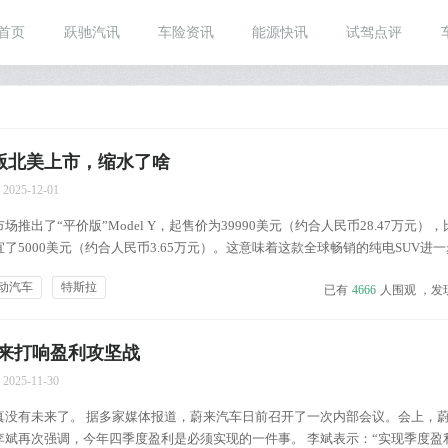
首页
跃驰汽讯
车险资讯
能源快讯
试驾点评
廉价版北美上市，缩水了啥
2025-12-01
推出了“平价版”Model Y，起售价为39990美元（约合人民币28.47万元）
了5000美元（约合人民币3.65万元）。这意味着这款全球畅销的纯电SUV进
消费者提供了购买特斯拉的机会，也标志着马斯克“普及电动汽车”的愿景正逐步
动汽车
特斯拉
已有
4666
人围观 ，发
价格，新车在多个方面进行了简...
来打响盈利攻坚战
2025-11-30
真没有未来了。 据多家媒体报道，蔚来汽车日前召开了一次内部会议。会上，
李斌再次强调，今年四季度盈利是必须实现的一件事。 李斌表示：“实现季度盈