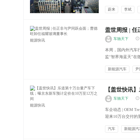
个团队证明运营效
蔚来
李斌
看，而是我们整个公
跃驰汽讯
盖世周报 |
车驰天下
能源快讯
本周，国内外汽车行
监“智界海蓝天”
照，并配文称：“一
新能源汽车
尹
些，“智界海蓝天”发
【盖世快讯】
间
车驰天下
能源快讯
车企动态 | OEM
迎来10万台交付的
汽车TANK品牌执
汽车
新能源汽