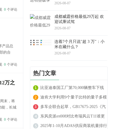
2026-08-07
给别人
现
0
个评论
成都威霆价格最低29万起 欢
迎试乘试驾
2026-08-07
连着7个月只说"超 3 万"：小
界产品总
米在藏什么？
部的合
2026-08-07
日稍早
现
0
个评论
热门文章
12万之
比亚迪泰国工厂第70,000辆整车下线
迪肯大学利用9个量子比特的量子多模
本周末，将
态驾驶预测技术 可实现自动驾驶车辆
多车企联合起草，GB17675-2025《汽
功能，长城
nb...
的精确轨迹预测
车转向系 基本要求》国家认证标准发
东风奕派eπ008对比奇瑞风云T11谁更
现
0
个评论
布
强
2025年1-10月ADAS供应商装机量排行