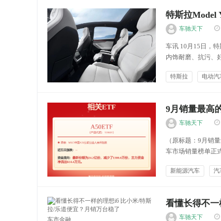
特斯拉Model
车驰天下
车讯 10月15日，
内饰耐磨、抗污、
间。 在售特斯拉Mod
特斯拉
电动汽
节上...
车险资讯
9月销量最高的
车驰天下
（原标题：9月销量最
车市场销量榜单正式
体榜单来看，9月乘
新能源汽车
汽
Model Y之后的是宏光
能源快讯
看懂长得不一
车驰天下
车市金融