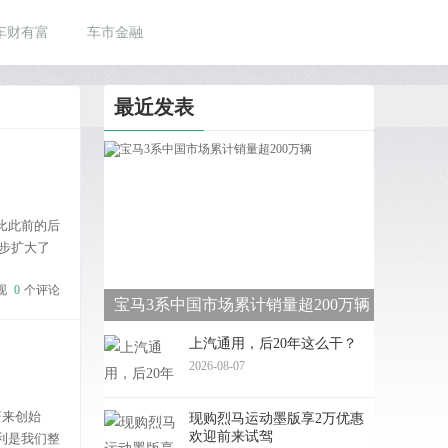
车财有富
车市金融
最近发表
，比此前的后
一步扩大了
实现。然
现
0
个评论
宝马3系中国市场累计销量超200万辆
上汽通用，后20年这么干？
2026-08-07
蔚来创始
现购烈马运动墨版享2万优惠
欢迎前来试驾
利是我们整