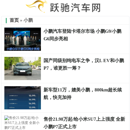
首页
» 小鹏
小鹏汽车登陆卡塔尔市场 小鹏G9/小鹏
G6同步亮相
试驾点评
国产同级别纯电车之争，汉L EV和小鹏
P7，谁更胜一筹？
车财有富
新车型11万，媲美小鹏，800km超长续
航，快充加持
车市金融
售价21.98万起/给小米SU7上上强度 全新
小鹏P7正式上市