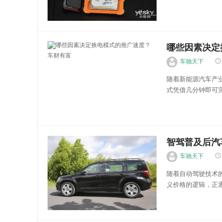
带来的技术壁垒突
持续的资金注入能够
车财有富
哪些因素决定
车财有富
车驰天下
随着新能源汽车产
式凭借几分钟即可
并非单一技术突破
门槛。建设一座具备
智驾普及后汽
车驰天下
随着自动驾驶技术
义价格的逻辑，正
非单纯的金属堆料
智能终端演进。 在
车财有富