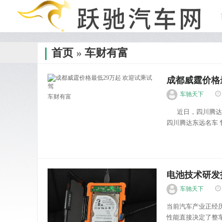
首页
»
车财有富
成都威霆价格
车驰天下
车财有富
近日，四川腾达东
四川腾达东远名车 售
电池技术研发
车驰天下
当前汽车产业正经
性能直接决定了整