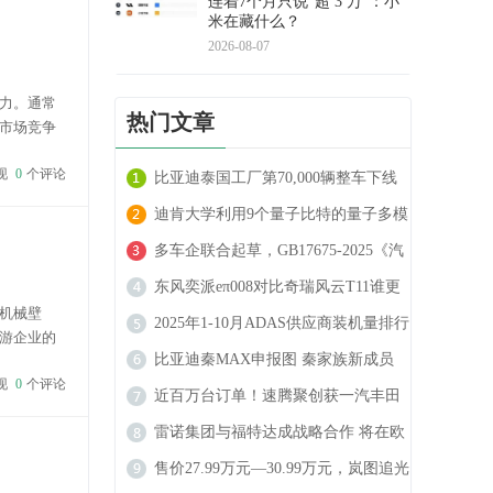
连着7个月只说"超 3 万"：小
米在藏什么？
2026-08-07
力。通常
热门文章
市场竞争
及锂、钴、
现
0
个评论
比亚迪泰国工厂第70,000辆整车下线
迪肯大学利用9个量子比特的量子多模
态驾驶预测技术 可实现自动驾驶车辆
多车企联合起草，GB17675-2025《汽
的精确轨迹预测
车转向系 基本要求》国家认证标准发
东风奕派eπ008对比奇瑞风云T11谁更
机械壁
布
强
2025年1-10月ADAS供应商装机量排行
游企业的
榜：各赛道分化显著，自主供应商份
比亚迪秦MAX申报图 秦家族新成员
件定义汽
现
0
个评论
额持续攀升
高功率车型动力更强劲
近百万台订单！速腾聚创获一汽丰田
全新定点
雷诺集团与福特达成战略合作 将在欧
洲市场推出两款电动车型
售价27.99万元—30.99万元，岚图追光