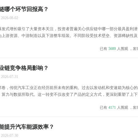
链哪个环节回报高？
2026-08-02
爆发式增长吸引了大量资本关注，投资者普遍关心供应链中哪一部分最具盈利潜
为上游资源、中游制造以及下游整车组装。不同阶段受技术壁垒、资源稀缺性及
布存在显著差异。理解这些差异对于把握行业脉搏至关重要。 上游环节主要涉
已有
5689
人围观 ，发
采与加工。在供需紧张周期内，资源型企业往往拥有较强的定价...
业链竞争格局影响？
2026-07-31
席卷，传统汽车工业正在经历前所未有的重构。过去以发动机和变速箱为核心的
、算力与数据所取代。这一转变不仅改变了产品的定义方式，更深刻重塑了上下
配机制。智能驾驶技术的普及，使得价值链重心从制造端向研发端大幅偏移，软
已有
4171
人围观 ，发
 在传统模式下，一级供应商往往掌握着核心零部件的黑盒技术，主...
能提升汽车能源效率？
2026-07-30