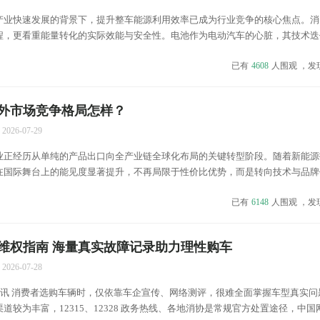
产业快速发展的背景下，提升整车能源利用效率已成为行业竞争的核心焦点。消
程，更看重能量转化的实际效能与安全性。电池作为电动汽车的心脏，其技术迭
现。目前，主流的技术路径主要集中在化学体系创新与物理结构优化两个维度，
已有
4608
人围观 ，发
内阻来实现更高效的能源管理。 化学材料体系的改进是提升效率...
外市场竞争格局怎样？
2026-07-29
业正经历从单纯的产品出口向全产业链全球化布局的关键转型阶段。随着新能源
在国际舞台上的能见度显著提升，不再局限于性价比优势，而是转向技术与品牌
标志着中国制造业在全球价值链中的地位正在发生根本性变化，出口结构也在不
已有
6148
人围观 ，发
在不同区域市场中，竞争态势呈现出明显的差异化特征。欧洲市场...
维权指南 海量真实故障记录助力理性购车
2026-07-28
日讯 消费者选购车辆时，仅依靠车企宣传、网络测评，很难全面掌握车型真实问
道较为丰富，12315、12328 政务热线、各地消协是常规官方处置途径，中