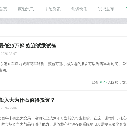
首页
跃驰汽讯
车险资讯
能源快讯
试驾点评
最低29万起 欢迎试乘试驾
2026-08-07
远名车店内威霆现车销售，颜色可选，感兴趣的朋友可以到店咨询购买，详
四川...
已有
4025
人围观 ，发
投入大为什么值得投资？
2026-08-06
历百年未有之大变局，电动化已成为不可逆转的行业趋势。在这一进程中，核心
车的市场竞争力与品牌溢价能力。尽管核心能源存储系统的研发需要巨额资金支