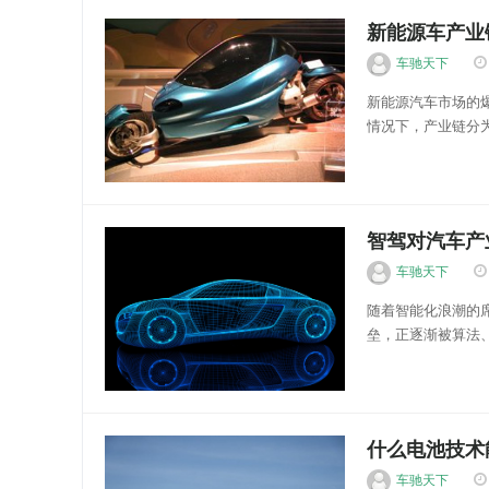
新能源车产业
车驰天下
新能源汽车市场的
情况下，产业链分
格局影响，利润分
镍等关键原材料的开
车财有富
智驾对汽车产
车驰天下
随着智能化浪潮的
垒，正逐渐被算法
合作关系与利益分
车已成为行业共识。
车财有富
什么电池技术
车驰天下