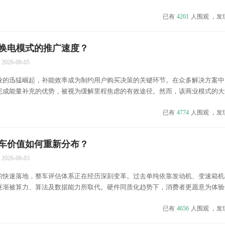
破与产品力提升，为企业构建了深厚的护城河，这是单纯依靠组装无法实现的竞
已有
4201
人围观 ，发
显著改善用户的实际用车体验，解决痛点问题。通过优化电芯化...
换电模式的推广速度？
2026-08-05
业的迅猛崛起，补能效率成为制约用户购买决策的关键环节。在众多解决方案中
完成能量补充的优势，被视为缓解里程焦虑的有效途径。然而，该商业模式的大
所能实现，而是受制于产业链上下游的多重变量共同作用。 基础设施的重资产
已有
4774
人围观 ，发
服务能力的换电站，不仅需要昂贵的机械自动化设备，还涉及土...
车价值如何重新分布？
2026-08-03
的快速落地，整车评估体系正在经历深刻变革。过去单纯依靠发动机、变速箱机
逐渐被算力、算法及数据能力所取代。硬件同质化趋势下，消费者更愿意为体验
。这种转变标志着汽车产业从制造驱动向科技驱动的根本性跨越，车辆属性从交
已有
4656
人围观 ，发
传统造车理念中，车辆贬值主要源于机械磨损。然而进入软件定义...