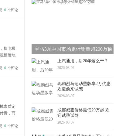
争优势。
现
0
个评论
，换电模
宝马3系中国市场累计销量超200万辆
规模落地
上汽通用，后20年这么干？
投入是首要
2026-08-07
现
0
个评论
现购烈马运动墨版享2万优惠
欢迎前来试驾
2026-08-07
械素质定
成都威霆价格最低29万起 欢
付费，而
迎试乘试驾
通工具向
2026-08-07
现
0
个评论