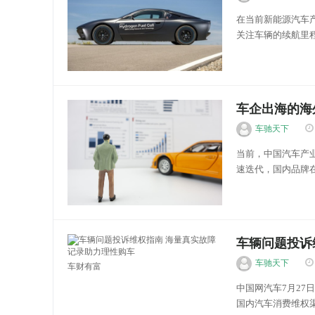
在当前新能源汽车
关注车辆的续航里
定了车辆的综合表
提高能量密度和降低
车财有富
车企出海的海
车驰天下
当前，中国汽车产
速迭代，国内品牌
重输出。这一转变
从低端走向高端。 
车财有富
车辆问题投诉
车驰天下
车财有富
中国网汽车7月27
国内汽车消费维权渠