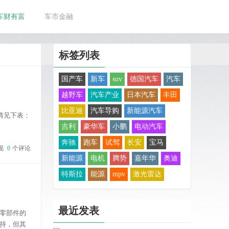
车财有富
车市金融
标签列表
国产车
新车
suv
德国汽车
汽车
越野车
汽车产业
日本汽车
丰田
比亚迪
汽车导购
新能源汽车
情见下表：
吉利
豪华车
小鹏
电动汽车
奔驰
跑车
试驾
长安
宝马
现
0
个评论
新能源
电机
腾势
嘉年华
奥迪
特斯拉
能源
mpv
激光雷达
最近发表
零部件的
持，但其