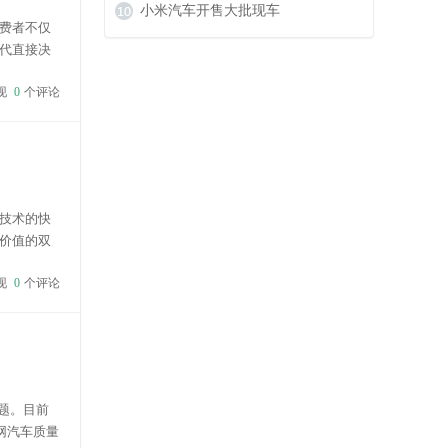
L正式上市
小米汽车开售大批现车
费者不仅
代直接决
旨在通过
现
0
个评论
技术的快
价值的双
断优化，
现
0
个评论
题。目前
国网汽车质量