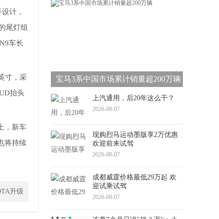
手设计，
的尾灯组
N9车长
英寸，采
宝马3系中国市场累计销量超200万辆
UD抬头
上汽通用，后20年这么干？
2026-08-07
置上，新车
现购烈马运动墨版享2万优惠
也将持续
欢迎前来试驾
2026-08-07
成都威霆价格最低29万起 欢
迎试乘试驾
OTA升级
2026-08-07