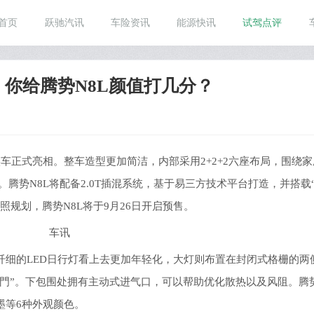
首页
跃驰汽讯
车险资讯
能源快讯
试驾点评
售！你给腾势N8L颜值打几分？
询价)实车正式亮相。整车造型更加简洁，内部采用2+2+2六座布局，围绕
。腾势N8L将配备2.0T插混系统，基于易三方技术平台打造，并搭载
规划，腾势N8L将于9月26日开启预售。
纤细的LED日行灯看上去更加年轻化，大灯则布置在封闭式格栅的两
“門”。下包围处拥有主动式进气口，可以帮助优化散热以及风阻。腾势
墨等6种外观颜色。