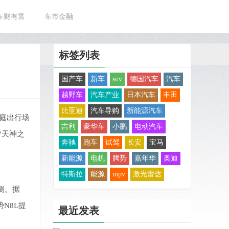
车财有富
车市金融
标签列表
国产车
新车
suv
德国汽车
汽车
越野车
汽车产业
日本汽车
丰田
比亚迪
汽车导购
新能源汽车
家庭出行场
吉利
豪华车
小鹏
电动汽车
“天神之
奔驰
跑车
试驾
长安
宝马
新能源
电机
腾势
嘉年华
奥迪
特斯拉
能源
mpv
激光雷达
侧。据
N8L提
最近发表