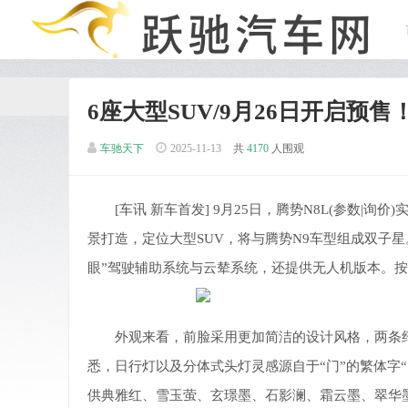
6座大型SUV/9月26日开启预
车驰天下
2025-11-13
共
4170
人围观
[车讯
新车首发
] 9月25日，腾势N8L(参数|
景打造，定位大型SUV，将与腾势N9车型组成双子星
眼”驾驶辅助系统与云辇系统，还提供无人机版本。按照
外观来看，前脸采用更加简洁的设计风格，两条
悉，日行灯以及分体式头灯灵感源自于“门”的繁体字
供典雅红、雪玉萤、玄璟墨、石影澜、霜云墨、翠华