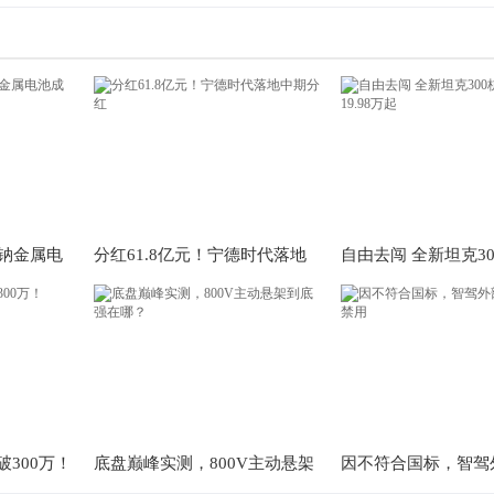
使钠金属电
分红61.8亿元！宁德时代落地
自由去闯 全新坦克3
方案
中期分红
市售价19.98万起
300万！
底盘巅峰实测，800V主动悬架
因不符合国标，智驾
到底强在哪？
灯被禁用