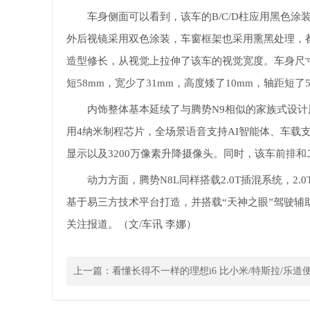
车身侧面可以看到，该车的B/C/D柱应用黑色
外后视镜采用双色涂装，车窗框架也采用熏黑处理，都
造型修长，从视觉上拉伸了该车的视觉宽度。车身尺寸方面，
短58mm，宽少了31mm，高度矮了10mm，轴距短了5
内饰整体基本延续了与腾势N9相似的家族式设计风
用4纳米制程芯片，全场景语音支持AI智能体、车载支
显示以及3200万像素升降摄像头。同时，该车前排
动力方面，腾势N8L同样搭载2.0T插混系统，2
基于易三方技术平台打造，并搭载“天神之眼”驾驶
关注报道。（文/车讯 李娜）
上一篇：
看懂长得不一样的理想i6 比小米/特斯拉/乐道
台稳了