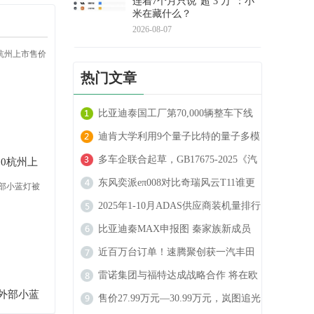
连着7个月只说"超 3 万"：小
米在藏什么？
2026-08-07
热门文章
比亚迪泰国工厂第70,000辆整车下线
迪肯大学利用9个量子比特的量子多模
态驾驶预测技术 可实现自动驾驶车辆
多车企联合起草，GB17675-2025《汽
00杭州上
的精确轨迹预测
车转向系 基本要求》国家认证标准发
东风奕派eπ008对比奇瑞风云T11谁更
布
强
2025年1-10月ADAS供应商装机量排行
榜：各赛道分化显著，自主供应商份
比亚迪秦MAX申报图 秦家族新成员
额持续攀升
高功率车型动力更强劲
近百万台订单！速腾聚创获一汽丰田
全新定点
雷诺集团与福特达成战略合作 将在欧
外部小蓝
洲市场推出两款电动车型
售价27.99万元—30.99万元，岚图追光