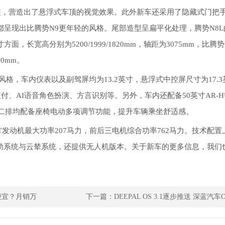
涂装，营造出了悬浮式车顶的视觉效果。此外新车还采用了隐藏式门把
呈现出比腾势N9更年轻的风格。尾部造型呈扁平化处理，腾势N8L
长宽高分别为5200/1999/1820mm，轴距为3075mm，比腾势
0mm。
格，车内仪表以及副驾屏均为13.2英寸，悬浮式中控屏尺寸为17.3
付、AI语音角色扮演、方言识别等。另外，车内还配备50英寸AR-H
和二排均配备座椅电动多项调节功能，提升车辆乘坐舒适感。
.0T发动机最大功率207马力，前后三电机综合功率762马力。技术配
辅助系统与云辇系统，还提供无人机版本。关于新车的更多信息，我们
便宜？月销万
下一篇：
DEEPAL OS 3.1逐步推送 深蓝汽车