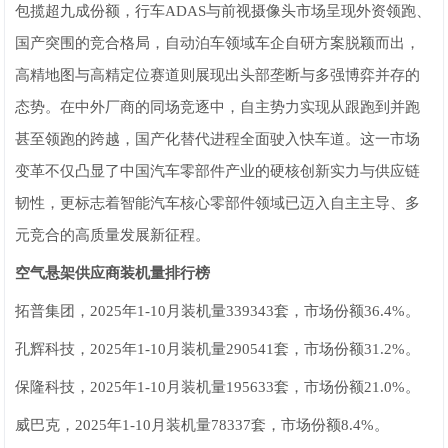
包揽超九成份额，行车ADAS与前视摄像头市场呈现外资领跑、
国产突围的竞合格局，自动泊车领域车企自研方案脱颖而出，
高精地图与高精定位赛道则展现出头部垄断与多强博弈并存的
态势。在中外厂商的同场竞逐中，自主势力实现从跟跑到并跑
甚至领跑的跨越，国产化替代进程全面驶入快车道。这一市场
变革不仅凸显了中国汽车零部件产业的硬核创新实力与供应链
韧性，更标志着智能汽车核心零部件领域已迈入自主主导、多
元竞合的高质量发展新征程。
空气悬架
供应商装机量排行榜
拓普集团，2025年1-10月装机量339343套，市场份额36.4%。
孔辉科技，2025年1-10月装机量290541套，市场份额31.2%。
保隆科技，2025年1-10月装机量195633套，市场份额21.0%。
威巴克，2025年1-10月装机量78337套，市场份额8.4%。