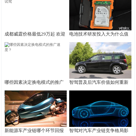
成都威霆价格最低29万起 欢迎
电池技术研发投入大为什么值
试乘试驾
得投资？
哪些因素决定换电模式的推广
智驾普及后汽车价值如何重新
速度？
分布？
新能源车产业链哪个环节回报
智驾对汽车产业链竞争格局影