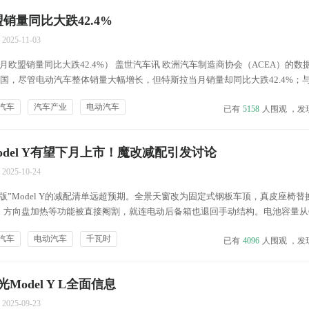
销量同比大跌42.4%
2025-11-03
月欧盟销量同比大跌42.4%） 盖世汽车讯 欧洲汽车制造商协会（ACEA）的数
7国，尽管电动汽车整体销量大幅增长，但特斯拉当月销量却同比大跌42.4%；
迪的销量持续快速攀升，当月其在欧盟汽车总销量中的市场份额达到1.1%，而
汽车
汽车产业
电动汽车
已有
5158
人围观 ，发
 Y；图片来源：...
del Y有望下月上市！魔改减配引发讨论
2025-10-24
版”Model Y的减配清单远超预期。全景天窗改为固定式钢板车顶，真皮座椅替
方向盘加热等功能被直接阉割，就连电动后备箱也退回手动结构。电池容量从62
，虽通过减重和优化风阻维持500公里续航宣传，但北方冬季实测或跌破350公里
汽车
电动汽车
千瓦时
已有
4096
人围观 ，发
压力...
odel Y L全面信息
2025-09-23