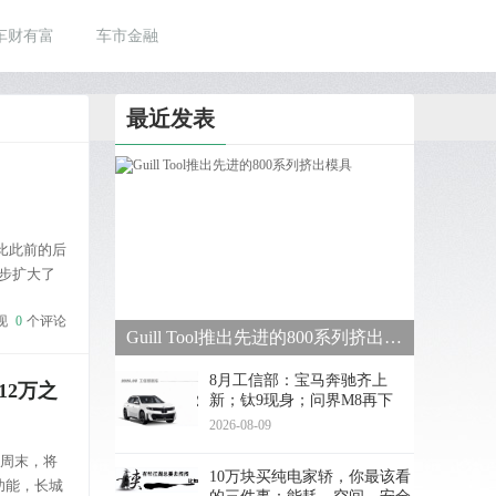
车财有富
车市金融
最近发表
，比此前的后
一步扩大了
实现。然
现
0
个评论
Guill Tool推出先进的800系列挤出模具
8月工信部：宝马奔驰齐上
12万之
新；钛9现身；问界M8再下
探？
2026-08-09
本周末，将
10万块买纯电家轿，你最该看
功能，长城