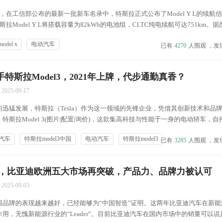
前，在工信部公布的最新一批新车名录中，特斯拉正式公布了Model Y L的续航
拉Model Y L将搭载容量为82kWh的电池组，CLTC纯电续航可达751km。
型Model Y L将于今年秋季正式亮相。 首先，特斯拉Model Y L将整体基于现款
del x
电动汽车
已有
4270
人围观 ，发
二手特斯拉Model3，2021年上牌，代步通勤真香？
2025-09-17
迅猛发展，特斯拉（Tesla）作为这一领域的先锋企业，凭借其创新技术和品
特斯拉Model 3(图片|配置|询价)，这款集高科技与性能于一身的电动轿车，
热烈追捧。在中国市场，Model 3同样展现出了非凡的吸引力，不仅因为其卓
汽车
特斯拉model3中国
电动汽车
特斯拉model3
已有
3285
人围观 ，发
为它所代表的未来出行方式，深深...
，比亚迪欧洲五大市场再突破，产品力、品牌力被认可
2025-09-03
国品牌的表现越来越好，已经能够为“中国智造”证明。这两年比亚迪汽车在新能
用，无愧新能源行业的“Leader”。目前比亚迪汽车在国内市场中的销量可以说