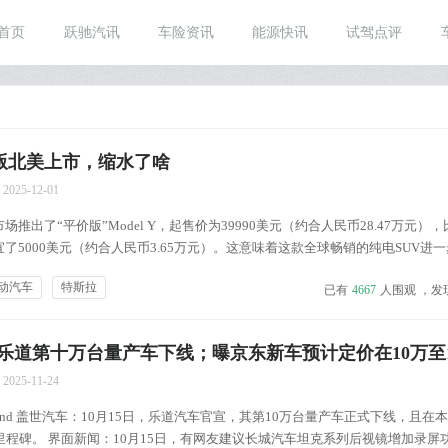
首页
跃驰汽讯
车险资讯
能源快讯
试驾点评
廉价版北美上市，缩水了啥
2025-12-01
推出了“平价版”Model Y，起售价为39990美元（约合人民币28.47万元）
了5000美元（约合人民币3.65万元）。这意味着这款全球畅销的纯电SUV进
消费者提供了购买特斯拉的机会，也标志着马斯克“普及电动汽车”的愿景正逐步
动汽车
特斯拉
已有
4667
人围观 ，发
价格，新车在多个方面进行了简...
乐道第十万台量产车下线；曝京东新车预计定价在10万至
2025-11-24
 Trend 盖世汽车：10月15日，乐道汽车官宣，其第10万台量产车正式下线，且在
里程碑。 界面新闻：10月15日，有网友建议长城汽车坦克系列后视镜增加录屏