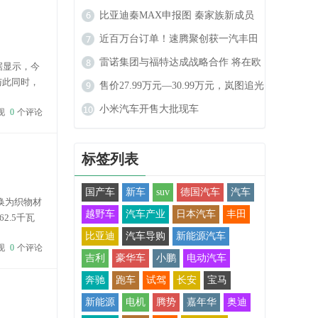
榜：各赛道分化显著，自主供应商份
比亚迪秦MAX申报图 秦家族新成员
额持续攀升
高功率车型动力更强劲
近百万台订单！速腾聚创获一汽丰田
全新定点
雷诺集团与福特达成战略合作 将在欧
据显示，今
与此同时，
洲市场推出两款电动车型
售价27.99万元—30.99万元，岚图追光
特斯拉仅为
L正式上市
小米汽车开售大批现车
现
0
个评论
标签列表
国产车
新车
suv
德国汽车
汽车
换为织物材
越野车
汽车产业
日本汽车
丰田
.5千瓦
。 激进减
比亚迪
汽车导购
新能源汽车
现
0
个评论
吉利
豪华车
小鹏
电动汽车
奔驰
跑车
试驾
长安
宝马
新能源
电机
腾势
嘉年华
奥迪