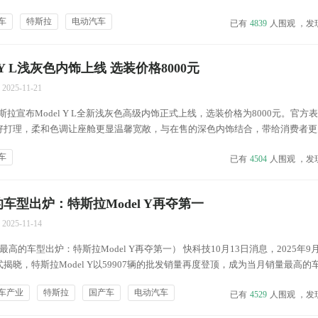
行副总经理谷玉坤在社交平台回复称，“建议收到，马上安排我们工程师团队讨论。”&
车
特斯拉
电动汽车
已有
4839
人围观 ，发
 Y L浅灰色内饰上线 选装价格8000元
2025-11-21
特斯拉宣布Model Y L全新浅灰色高级内饰正式上线，选装价格为8000元。官方
好打理，柔和色调让座舱更显温馨宽敞，与在售的深色内饰结合，带给消费者更
el Y L车型回顾 造型方面，Model Y L整体基本延续了现款Model Y的设计
车
已有
4504
人围观 ，发
车型出炉：特斯拉Model Y再夺第一
2025-11-14
高的车型出炉：特斯拉Model Y再夺第一） 快科技10月13日消息，2025年9
揭晓，特斯拉Model Y以59907辆的批发销量再度登顶，成为当月销量最高的
用车批发销量超两万辆的车型共有25个，较8月增加3个，市场头部车型竞争激
车产业
特斯拉
国产车
电动汽车
已有
4529
人围观 ，发
MINI（...