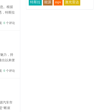
特斯拉
能源
mpv
激光雷达
信息。根据
据悉，特斯拉
Mo...
现
0
个评论
牌魅力，持
自推出以来便
越的驾驶体
现
0
个评论
源汽车市
是“断崖