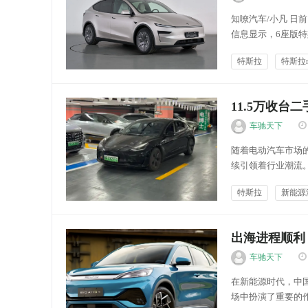
知嘹汽车/小凡 日
信息显示，6座版特斯
此前早已宣布，全新车
特斯拉
特斯拉mo
跃驰汽讯
11.5万收台
车驰天下
随着电动汽车市场的
续引领着行业潮流。
受到了全球消费者的
特斯拉
新能源
验和环保特性，更因
能源快讯
出海进程顺利
车驰天下
在新能源时代，中
场中扮演了重要的作