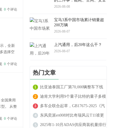
的三件事：能耗、空间、安全
nb...
感
2026-08-08
现
0
个评论
宝马3系中国市场累计销量超
200万辆
2026-08-07
上汽通用，后20年这么干？
表示，全新
2026-08-07
多选择空
，但在一些细
现
0
个评论
热门文章
比亚迪泰国工厂第70,000辆整车下线
迪肯大学利用9个量子比特的量子多模
月全国乘用
态驾驶预测技术 可实现自动驾驶车辆
多车企联合起草，GB17675-2025《汽
车型。 从整
烈。 位列
的精确轨迹预测
车转向系 基本要求》国家认证标准发
东风奕派eπ008对比奇瑞风云T11谁更
现
0
个评论
布
强
2025年1-10月ADAS供应商装机量排行