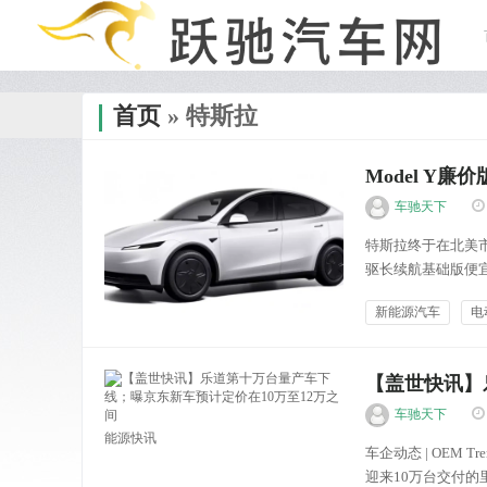
首页
» 特斯拉
Model Y
车驰天下
特斯拉终于在北美市场
驱长续航基础版便宜
价格区间，为更多
新能源汽车
电
而，为了实现更低的
车市金融
【盖世快讯】
间
车驰天下
能源快讯
车企动态 | OEM
迎来10万台交付的