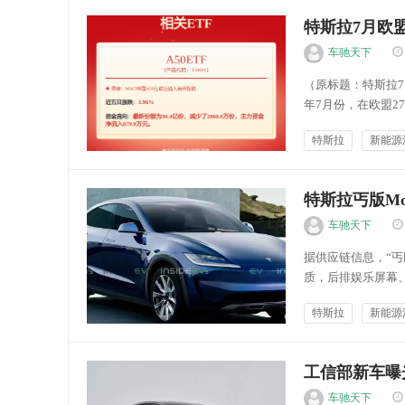
特斯拉7月欧盟
车驰天下
（原标题：特斯拉7
年7月份，在欧盟2
中国竞争对手比亚
特斯拉
新能源
0.7%。 新款Model
能源快讯
特斯拉丐版Mo
车驰天下
据供应链信息，“丐
质，后排娱乐屏幕、
时缩减至50千瓦时
特斯拉
新能源
配背后是特斯拉的业绩
车财有富
工信部新车曝光M
车驰天下