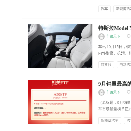
汽车TANK品牌执
汽车
新能源汽
特斯拉Model
车驰天下
车讯 10月15日，
内饰耐磨、抗污、
间。 在售特斯拉Mod
特斯拉
电动汽
节上...
车险资讯
9月销量最高的
车驰天下
（原标题：9月销量最
车市场销量榜单正式
体榜单来看，9月乘
新能源汽车
汽
Model Y之后的是宏光
能源快讯