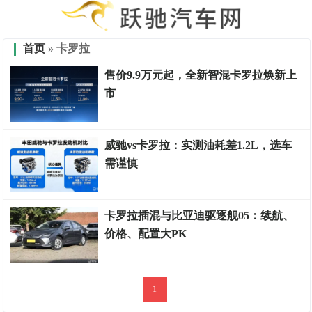
首页
» 卡罗拉
售价9.9万元起，全新智混卡罗拉焕新上
市
试驾点评
威驰vs卡罗拉：实测油耗差1.2L，选车
需谨慎
试驾点评
卡罗拉插混与比亚迪驱逐舰05：续航、
价格、配置大PK
车财有富
1