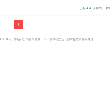
鲜下定礼六重好礼。 官方表示，新增的“冰椰蓝”车色，从水果中获取灵感。随
已有
4048
人围观 ，发
腾小马目前拥有冰椰蓝、天黛青、山...
1
065034号
，本站部分内容为转载，不代表本站立场，如有侵权请联系处理