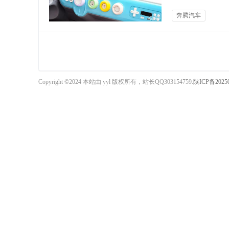
礼、颜色焕新礼、抢
奔腾汽车
蓝”新色的加入，奔
跃驰汽讯
Copyright ©2024 本站由 yyl 版权所有，站长QQ303154759.
陕ICP备2025