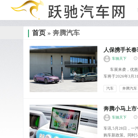
首页
» 奔腾汽车
人保携手长春
车驰天下
车展来袭，优惠暴
车将于2026年3月
动。此次活动将开启
汽车
奔腾汽车
跃驰汽讯
奔腾小马上市一
车驰天下
车讯 5月28日，
购车新政策。同时5