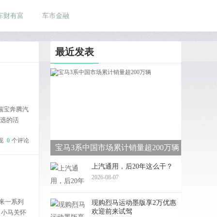
车财有富
车市金融
最近发表
瑞宝奔腾汽
首选的活
现
0
个评论
宝马3系中国市场累计销量超200万辆
上汽通用，后20年这么干？
2026-08-07
带来一系列
现购烈马运动墨版享2万优惠
欢迎前来试驾
、小马关怀