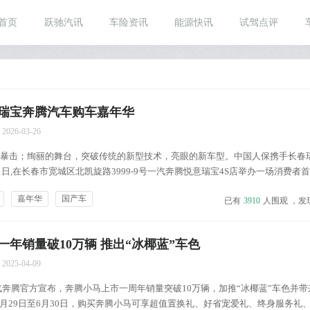
首页
跃驰汽讯
车险资讯
能源快讯
试驾点评
瑞宝奔腾汽车购车嘉年华
2026-03-26
击；绚丽的舞台，突破传统的新型技术，亮眼的新车型。中国人保携手长春
31日,在长春市宽城区北凯旋路3999-9号一汽奔腾悦意瑞宝4S店举办一场消费者
车展新模式，不一样的购车体验，更加贴心的服务，只等你的参与。 &n...
嘉年华
国产车
已有
3910
人围观 ，发
年销量破10万辆 推出“冰椰蓝”车色
2025-04-09
一汽奔腾官方宣布，奔腾小马上市一周年销量突破10万辆，加推“冰椰蓝”车色并
月29日至6月30日，购买奔腾小马可享超值置换礼、好省宠爱礼、终身服务礼