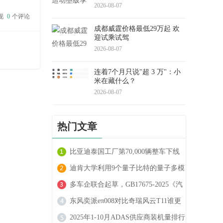
2026-08-07
着“冰椰
现
0
个评论
成都威霆价格最低29万起 欢
迎试乘试驾
2026-08-07
连着7个月只说"超 3 万"：小
米在藏什么？
2026-08-07
热门文章
比亚迪泰国工厂第70,000辆整车下线
迪肯大学利用9个量子比特的量子多模
态驾驶预测技术 可实现自动驾驶车辆
多车企联合起草，GB17675-2025《汽
的精确轨迹预测
车转向系 基本要求》国家认证标准发
东风奕派eπ008对比奇瑞风云T11谁更
布
强
2025年1-10月ADAS供应商装机量排行