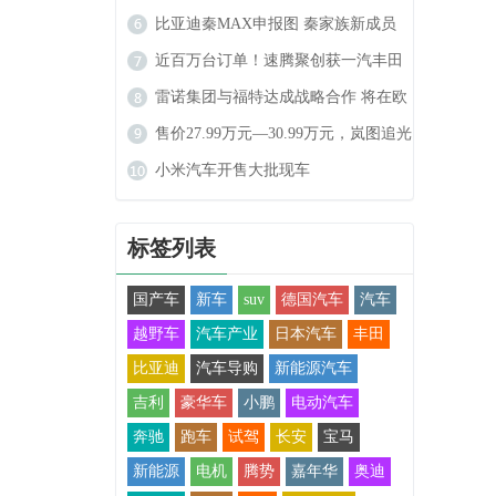
榜：各赛道分化显著，自主供应商份
比亚迪秦MAX申报图 秦家族新成员
额持续攀升
高功率车型动力更强劲
近百万台订单！速腾聚创获一汽丰田
全新定点
雷诺集团与福特达成战略合作 将在欧
洲市场推出两款电动车型
售价27.99万元—30.99万元，岚图追光
L正式上市
小米汽车开售大批现车
标签列表
国产车
新车
suv
德国汽车
汽车
越野车
汽车产业
日本汽车
丰田
比亚迪
汽车导购
新能源汽车
吉利
豪华车
小鹏
电动汽车
奔驰
跑车
试驾
长安
宝马
新能源
电机
腾势
嘉年华
奥迪