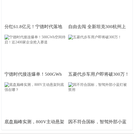
分红61.8亿元！宁德时代落地
自由去闯 全新坦克300杭州上
中期分红
市售价19.98万起
宁德时代接连爆单！500GWh
五菱代步车用户即将破300万！
空间待启！近2400家企业抢入
赛道
底盘巅峰实测，800V主动悬架
因不符合国标，智驾外部小蓝
到底强在哪？
灯被禁用