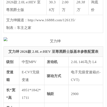
2026款 2.0L e:HEV 至
30.3
2.00
28.38
询底
尊黑爵士版
8万
万
万
价
艾力绅频道：http://www.16888.com/126135/
制表：车主之家
艾力绅 2026款 2.0L e:HEV 至尊黑爵士版基本参数配置表
级别
中型MPV
发动机
2.0L 146马力 L4
变速
E-CVT无级
电子无级变速箱(E-
驱动方式
箱
变速
CVT)
长*宽
4951*1842*
轴距
2900
*高
1711