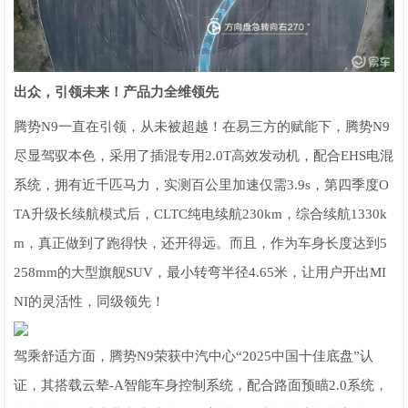
出众，引领未来！产品力全维领先
腾势N9一直在引领，从未被超越！在易三方的赋能下，腾势N9
尽显驾驭本色，采用了插混专用2.0T高效发动机，配合EHS电混
系统，拥有近千匹马力，实测百公里加速仅需3.9s，第四季度O
TA升级长续航模式后，CLTC纯电续航230km，综合续航1330k
m，真正做到了跑得快，还开得远。而且，作为车身长度达到5
258mm的大型旗舰SUV，最小转弯半径4.65米，让用户开出MI
NI的灵活性，同级领先！
驾乘舒适方面，腾势N9荣获中汽中心“2025中国十佳底盘”认
证，其搭载云辇-A智能车身控制系统，配合路面预瞄2.0系统，