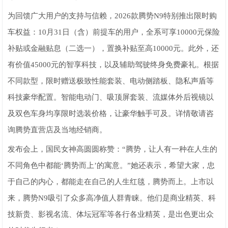
为回馈广大用户的支持与信赖，2026款腾势N9特别推出限时购
车权益：10月31日（含）前提车的用户，全系可享10000元保险
补贴或金融贴息（二选一），置换补贴至高10000元。此外，还
有价值45000元的智享科技，以及辅助驾驶终身免费豪礼。根据
不同款型，限时赠送极致性能套装、电动侧踏板、隐私声盾等
科技豪华配置。智能电动门、吸顶屏套装、流媒体外后视镜以
及双色车身均享限时选装价格，让豪华触手可及。详情敬请咨
询腾势直营店及当地经销商。
发布会上，国民女神高圆圆称赞：“腾势，让人有一种在人生的
不同角色中都能‘腾势而上’的寓意。”她还表示，希望大家，忠
于自己的内心，都能走在自己的人生红毯，腾势而上。上市以
来，腾势N9吸引了众多高净值人群青睐。他们是商业精英、科
技新贵、影视名流、体坛冠军等各行各业精英，是出色更出众