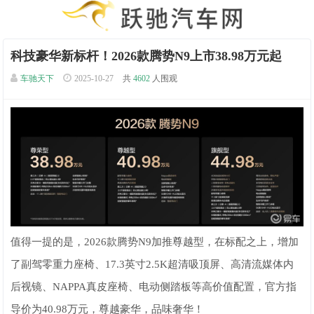
科技豪华新标杆！2026款腾势N9上市38.98万元起
车驰天下
2025-10-27
共
4602
人围观
值得一提的是，2026款腾势N9加推尊越型，在标配之上，增加
了副驾零重力座椅、17.3英寸2.5K超清吸顶屏、高清流媒体内
后视镜、NAPPA真皮座椅、电动侧踏板等高价值配置，官方指
导价为40.98万元，尊越豪华，品味奢华！