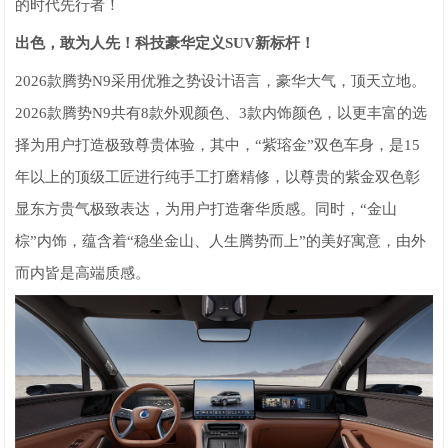
的时代先行者！
出色，敢为人先！科技豪华定义SUV新标杆！
2026款腾势N9采用优雅之势设计语言，豪华大气，顶天立地。
2026款腾势N9共有8款外观颜色、3款内饰颜色，以更丰富的选
择为用户打造极致尊贵体验，其中，“紫瑢金”双色车身，是15
年以上的顶级工匠进行纯手工打磨精修，以尊贵的紫金双色彰
显东方贵气极致表达，为用户打造奢华质感。同时，“金山
棕”内饰，蕴含着“稳坐金山、人生腾势而上”的美好寓意，由外
而内皆是高端质感。