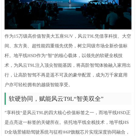
作为15万级高价值智美大五座SUV，风云T9L凭借享科技、大空
间、东方美、超性能四重领先优势，树立同级市场全新价值标
杆。地平线HSD作为“智”的核心载体，以领先的软硬全栈技
术，为风云T9L注入顶尖智能基因，将高阶智驾体验融入家用出
行，让高阶智驾不再是遥不可及的豪华配置，成为万千家庭用
户亦可轻松拥有的越级智能享受。
软硬协同，赋能风云T9L“智美双全”
”享科技“是风云T9L的四大核心价值标签之一，而地平线HSD正
是点亮这一标签的关键所在。依托地平线全栈技术，地平线HS
D全场景辅助驾驶系统与征程®6P旗舰芯片实现深度协同融合，