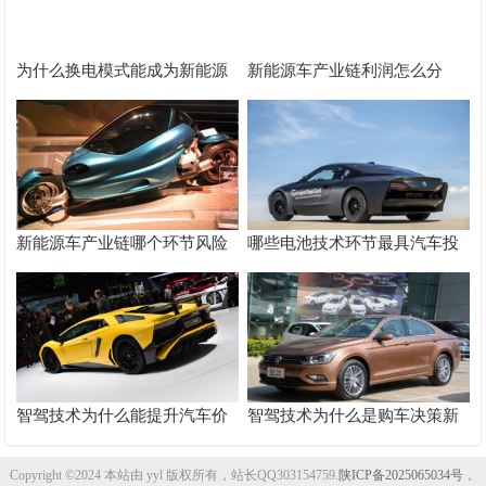
为什么换电模式能成为新能源
新能源车产业链利润怎么分
汽车新赛道？
配？
新能源车产业链哪个环节风险
哪些电池技术环节最具汽车投
小？
资潜力？
智驾技术为什么能提升汽车价
智驾技术为什么是购车决策新
值？
卖点？
Copyright ©2024 本站由 yyl 版权所有，站长QQ303154759.
陕ICP备2025065034号
，