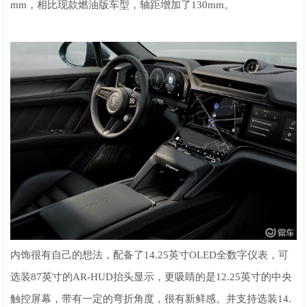
mm，相比现款燃油版车型，轴距增加了130mm。
内饰很有自己的想法，配备了14.25英寸OLED全数字仪表，可
选装87英寸的AR-HUD抬头显示，更吸睛的是12.25英寸的中央
触控屏幕，带有一定的弯折角度，很有新鲜感。并支持选装14.